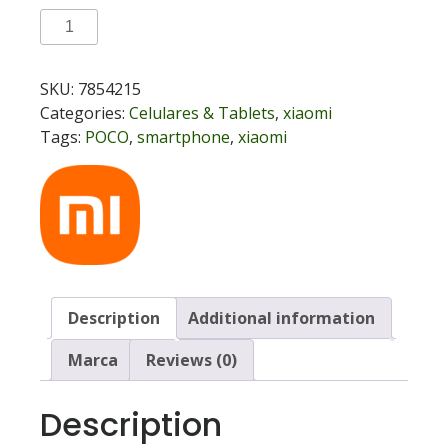
Smartphone
Xiaomi
Poco
SKU:
7854215
M6
Categories:
Celulares & Tablets
,
xiaomi
Pro
Tags:
POCO
,
smartphone
,
xiaomi
Dual
4G
GLOBAL
quantity
Description
Additional information
Marca
Reviews (0)
Description