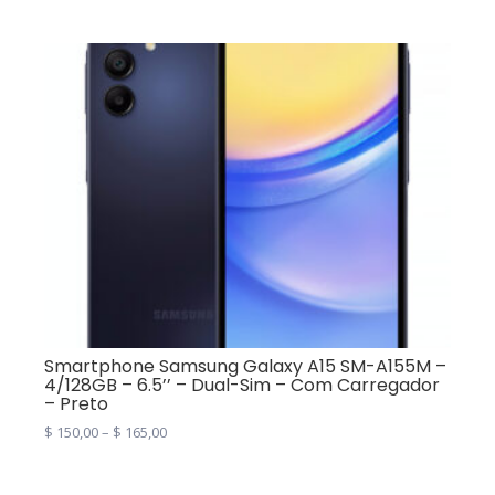
Smartphone Samsung Galaxy A15 SM-A155M –
4/128GB – 6.5’’ – Dual-Sim – Com Carregador
– Preto
$
150,00
–
$
165,00
This
product