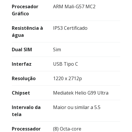
Procesador
ARM Mali-G57 MC2
Gráfico
Resistência à
IP53 Certificado
água
Dual SIM
Sim
Interfaz
USB Tipo C
Resolução
1220 x 2712p
Chipset
Mediatek Helio G99 Ultra
Intervalo da
Maior ou similar a 5.5
tela
Processador
(8) Octa-core