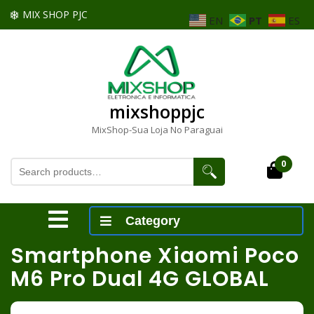
Skip
MIX SHOP PJC
EN
PT
ES
to
content
Skip
to
content
mixshoppjc
MixShop-Sua Loja No Paraguai
Search
0
Cart
for:
Open
Category
Menu
Smartphone Xiaomi Poco
M6 Pro Dual 4G GLOBAL
mixshoppjc
> >