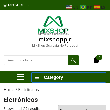
Skip
MIX SHOP PJC
EN
PT
ES
to
content
Skip
to
content
mixshoppjc
MixShop-Sua Loja No Paraguai
Search
0
Cart
for:
Open
Category
Menu
Home
/ Eletrônicos
Eletrônicos
Showing all 29 results