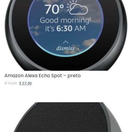
Amazon Alexa Echo Spot – preto
Original
Current
$
79,00
$
57,00
price
price
was:
is:
$ 79,00.
$ 57,00.