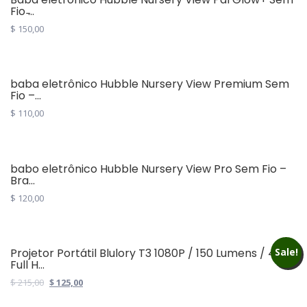
Fio ̵...
$
150,00
baba eletrônico Hubble Nursery View Premium Sem
Fio –...
$
110,00
babo eletrônico Hubble Nursery View Pro Sem Fio –
Bra...
$
120,00
Projetor Portátil Blulory T3 1080P / 150 Lumens / 4K
Sale!
Full H...
Original
Current
$
215,00
$
125,00
price
price