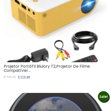
Projetor PortáTil Blulory T2,Projetor De Filme
CompatíVel ...
Original
Current
$
145,00
$
115,00
price
price
was:
is:
$ 145,00.
$ 115,00.
Sale!