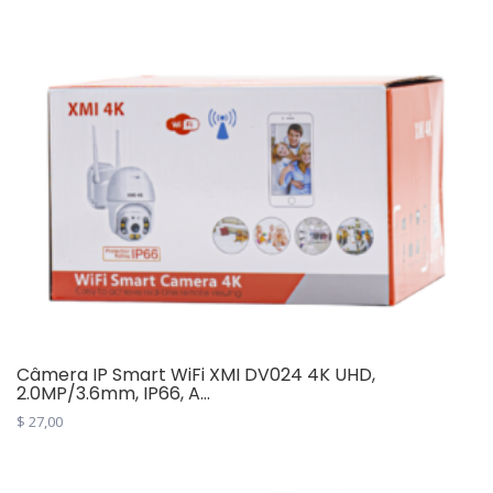
$ 69,00.
$ 43,00.
Câmera IP Smart WiFi XMI DV024 4K UHD,
2.0MP/3.6mm, IP66, A...
$
27,00