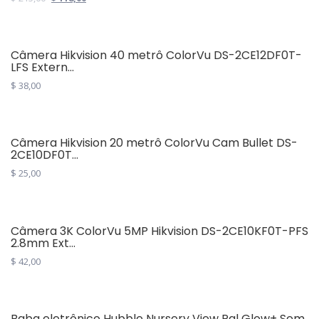
price
price
was:
is:
$ 215,00.
$ 118,00.
Câmera Hikvision 40 metrô ColorVu DS-2CE12DF0T-
LFS Extern...
$
38,00
Câmera Hikvision 20 metrô ColorVu Cam Bullet DS-
2CE10DF0T...
$
25,00
Câmera 3K ColorVu 5MP Hikvision DS-2CE10KF0T-PFS
2.8mm Ext...
$
42,00
Baba eletrônico Hubble Nursery View Pal Glow+ Sem