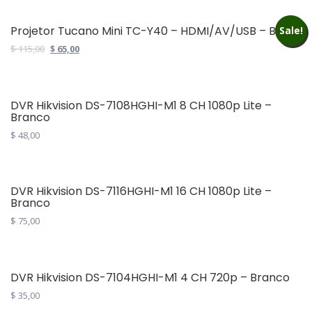
was:
is:
$ 215,00.
$ 125,00.
Projetor Tucano Mini TC-Y40 – HDMI/AV/USB – BiVo...
Sale!
Original
Current
$
115,00
$
65,00
price
price
was:
is:
$ 115,00.
$ 65,00.
DVR Hikvision DS-7108HGHI-M1 8 CH 1080p Lite –
Branco
$
48,00
DVR Hikvision DS-7116HGHI-M1 16 CH 1080p Lite –
Branco
$
75,00
DVR Hikvision DS-7104HGHI-M1 4 CH 720p – Branco
$
35,00