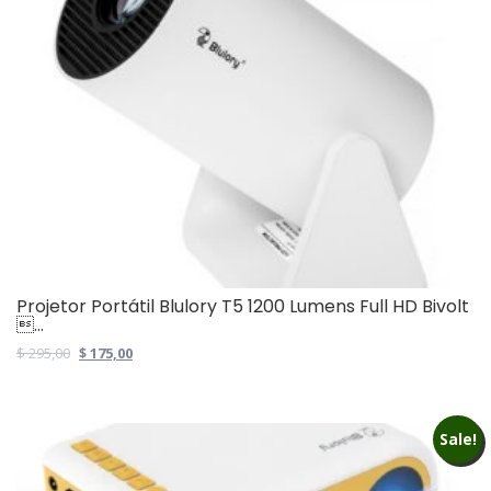
Projetor Portátil Blulory T5 1200 Lumens Full HD Bivolt
...
Original
Current
$
295,00
$
175,00
price
price
was:
is:
$ 295,00.
$ 175,00.
Sale!