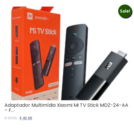
Sale!
Adaptador Multimídia Xiaomi Mi TV Stick MDZ-24-AA
– F...
Original
Current
$
69,00
$
43,00
price
price
was:
is: