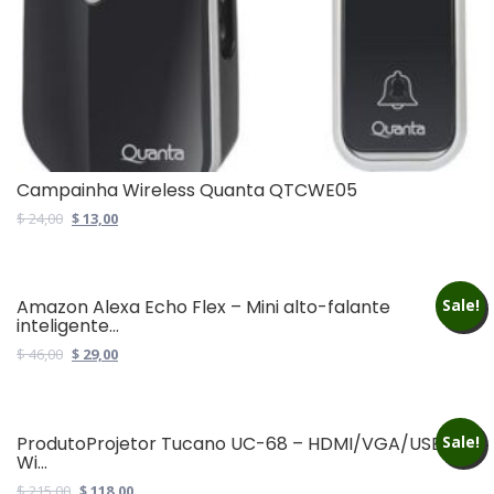
Campainha Wireless Quanta QTCWE05
Original
Current
$
24,00
$
13,00
price
price
was:
is:
$ 24,00.
$ 13,00.
Amazon Alexa Echo Flex – Mini alto-falante
Sale!
inteligente...
Original
Current
$
46,00
$
29,00
price
price
was:
is:
$ 46,00.
$ 29,00.
ProdutoProjetor Tucano UC-68 – HDMI/VGA/USB –
Sale!
Wi...
Original
Current
$
215,00
$
118,00